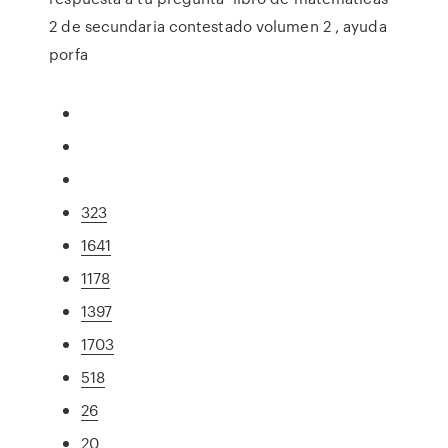
2 de secundaria contestado volumen 2 , ayuda
porfa
323
1641
1178
1397
1703
518
26
20