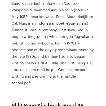
Sang Kiai by Emh Emha Ainun Nadjib -
Wikipedia Muhammad Ainun Nadjib (born 27
May 1953), best known as Emha Ainun Nadjib or
Cak Nun, is an Indonesian poet, essayist, and
humanist.Born in Jombang, East Java, Nadjib
began writing poetry while living in Yogyakarta,
publishing his first collection in 1976.He
became one of the city's predominant poets by
the late 1980s, and by then had also began
writing essays. UNGU - Bila Tiba (Ost. Sang Kiai)
- mokonk.com.mp3 http ... Get into the act!
writing and performing in the middle
school.pdf
Slilit Sang Kiai book. Read 48