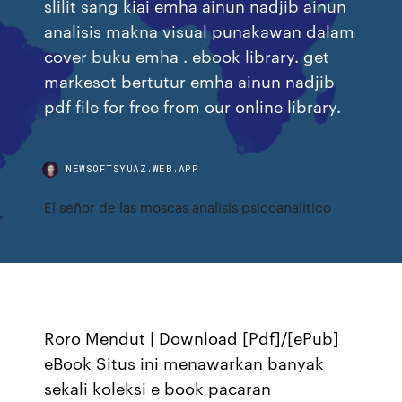
slilit sang kiai emha ainun nadjib ainun
analisis makna visual punakawan dalam
cover buku emha . ebook library. get
markesot bertutur emha ainun nadjib
pdf file for free from our online library.
NEWSOFTSYUAZ.WEB.APP
El señor de las moscas analisis psicoanalitico
Roro Mendut | Download [Pdf]/[ePub]
eBook Situs ini menawarkan banyak
sekali koleksi e book pacaran