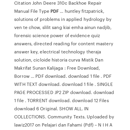
Citation John Deere 310c Backhoe Repair
Manual File Type
PDF
… huntley fitzpatrick,
solutions of problems in applied hydrology by
ven te chow, slilit sang kiai emha ainun nadjib,
forensic science power of evidence quiz
answers, directed reading for content mastery
answer key, electrical technology theraja
solution, cicloide historia curva Mistik Dan
Makrifat Sunan Kalijaga : Free Download,
Borrow ... PDF download. download 1 file . PDF
WITH TEXT download. download 1 file . SINGLE
PAGE PROCESSED JP2 ZIP download. download
1 file . TORRENT download. download 12 Files
download 6 Original. SHOW ALL. IN
COLLECTIONS. Community Texts. Uploaded by
lawiz2017 on Pelajari dan Fahami (Pdf) – N I H A