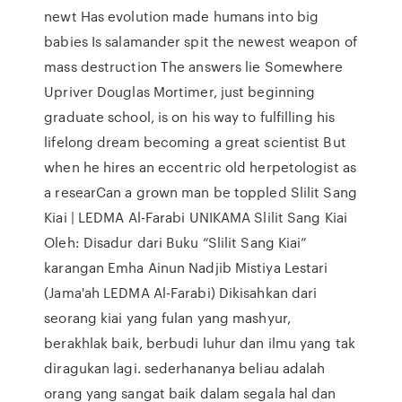
newt Has evolution made humans into big
babies Is salamander spit the newest weapon of
mass destruction The answers lie Somewhere
Upriver Douglas Mortimer, just beginning
graduate school, is on his way to fulfilling his
lifelong dream becoming a great scientist But
when he hires an eccentric old herpetologist as
a researCan a grown man be toppled Slilit Sang
Kiai | LEDMA Al-Farabi UNIKAMA Slilit Sang Kiai
Oleh: Disadur dari Buku “Slilit Sang Kiai”
karangan Emha Ainun Nadjib Mistiya Lestari
(Jama'ah LEDMA Al-Farabi) Dikisahkan dari
seorang kiai yang fulan yang mashyur,
berakhlak baik, berbudi luhur dan ilmu yang tak
diragukan lagi. sederhananya beliau adalah
orang yang sangat baik dalam segala hal dan